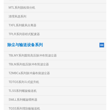
MTL系列脱粒筛分机
清理风选系列
TXFL系列吸风分离器
TPLR系列容积式配麦器
除尘与输送设备系列
TBLMY系列圆筒高压脉冲布筒滤尘器
TBLM系列低压脉冲布筒滤尘器
TZMBCa系列脉冲扁布袋滤尘器
TDTGS系列斗式提升机
TLSS系列螺旋输送机
SWLL系列螺旋喂料器
TGSS系列埋刮板输送机